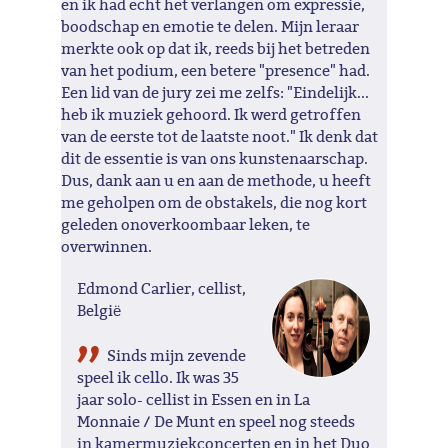
en ik had echt het verlangen om expressie,
boodschap en emotie te delen. Mijn leraar
merkte ook op dat ik, reeds bij het betreden
van het podium, een betere "presence" had.
Een lid van de jury zei me zelfs: "Eindelijk...
heb ik muziek gehoord. Ik werd getroffen
van de eerste tot de laatste noot." Ik denk dat
dit de essentie is van ons kunstenaarschap.
Dus, dank aan u en aan de methode, u heeft
me geholpen om de obstakels, die nog kort
geleden onoverkoombaar leken, te
overwinnen.
Edmond Carlier, cellist,
België
Sinds mijn zevende
speel ik cello. Ik was 35
jaar solo- cellist in Essen en in La
Monnaie / De Munt en speel nog steeds
in kamermuziekconcerten en in het Duo